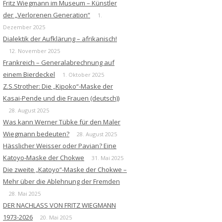
Fritz Wiegmann im Museum – Künstler
der „Verlorenen Generation“
1.
Dezember 2025
Dialektik der Aufklärung – afrikanisch!
12. November 2025
Frankreich – Generalabrechnung auf
einem Bierdeckel
1. Oktober 2025
Z.S.Strother: Die „Kipoko“-Maske der
Kasai-Pende und die Frauen (deutsch))
28. August 2025
Was kann Werner Tübke für den Maler
Wiegmann bedeuten?
28. August 2025
Hässlicher Weisser oder Pavian? Eine
Katoyo-Maske der Chokwe
31. Mai 2025
Die zweite „Katoyo“-Maske der Chokwe –
Mehr über die Ablehnung der Fremden
28. Mai 2025
DER NACHLASS VON FRITZ WIEGMANN
1973-2026
20. Mai 2025