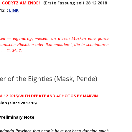
N GOERTZ AM ENDE!
(Erste Fassung seit 28.12.2018
12. :
LINK
esen — eigenartig, wiesehr an diesen Masken eine ganze
manische Plastiken oder Ikonenmalerei, die in scheinbaren
en. G. M.-Z.
r of the Eighties (Mask, Pende)
 31.12.2018) WITH DEBATE AND 4 PHOTOS BY MARVIN
on (since 28.12.18)
Preliminary Note
Bandundu Province that people have not been dancing much