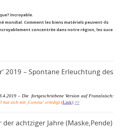
ique? Incroyable.
hé mondial. Comment les biens matériels peuvent-ils
 incroyablement concentrée dans notre région, les suce
’ 2019 – Spontane Erleuchtung des
 28.4.2019 – Die fortgeschriebene Version auf Französisch:
0
hat sich mit ‚Corona‘ erledigt
(
Link
)
>>
der achtziger Jahre (Maske,Pende)