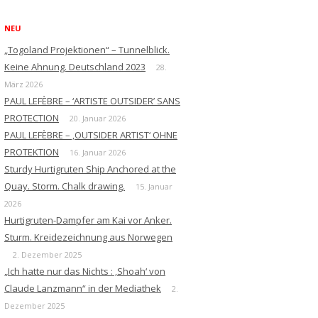
NEU
„Togoland Projektionen“ – Tunnelblick.
Keine Ahnung. Deutschland 2023
28.
März 2026
PAUL LEFÈBRE – ‘ARTISTE OUTSIDER’ SANS
PROTECTION
20. Januar 2026
PAUL LEFÈBRE – ‚OUTSIDER ARTIST‘ OHNE
PROTEKTION
16. Januar 2026
Sturdy Hurtigruten Ship Anchored at the
Quay. Storm. Chalk drawing.
15. Januar
2026
Hurtigruten-Dampfer am Kai vor Anker.
Sturm. Kreidezeichnung aus Norwegen
2. Dezember 2025
„Ich hatte nur das Nichts : ‚Shoah‘ von
Claude Lanzmann“ in der Mediathek
2.
Dezember 2025