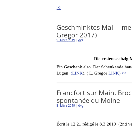
>>
Geschminktes Mali – mein
Gregor 2017)
9. März 2019
|
dvg
Die ersten sechzig
Ein Geschenk also. Der Schenkende hatt
Lügen.
(LINK
), ( L. Gregor
LINK
)
>>
Francfort sur Main. Broc
spontanée du Moine
8. März 2019
|
dvg
Écrit le 12.2., rédigé le 8.3.2019 (2nd 