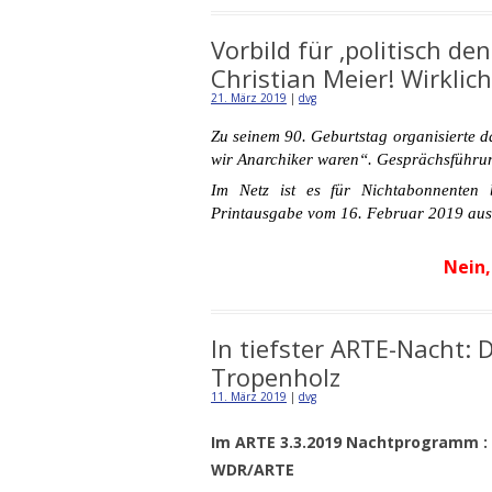
Vorbild für ‚politisch d
Christian Meier! Wirklich
21. März 2019
|
dvg
Zu seinem 90. Geburtstag organisierte da
wir Anarchiker waren“. Gesprächsführu
Im Netz ist
es für Nichtabonnenten 
Printausgabe vom 16. Februar 2019 aus d
Nein,
In tiefster ARTE-Nacht:
Tropenholz
11. März 2019
|
dvg
Im ARTE 3.3.2019 Nachtprogramm 
WDR/ARTE