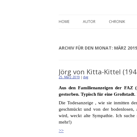
Detlev von Graeve
HOME
AUTOR
CHRONIK
ARCHIV FÜR DEN MONAT:
MÄRZ 201
Jörg von Kitta-Kittel (1
25. März 2019
|
dvg
Aus den Familienanzeigen der FAZ (23
gestorben. Typisch für eine Großstadt.
Die Todesanzeige , wie sie inmitten de
geschmückt und von der bodenlosen, ab
wird, weckt alte Sympathie. Ich suche 
mehr!)
>>