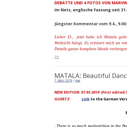
DEBATTE UND 4 FOTOS VON MARVI
im Netz, englische Fassung seit 31.
Jüngster Kommentar vom 9.4., 9.00:
Lieber D.,
jetzt habe ich Matala gel
Weltsicht hängt. Es erinnert mich an ro
Details ganze komplexe Ideale verberg
>>
MATALA: Beautiful Dance
7. März 2019
|
dvg
NEW EDITION 07.03.2019 (First edited
GOERTZ
Link
to the German Versi
„
There is so much malnutrition in the 