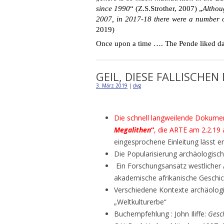
since 1990
“ (Z.S.Strother, 2007) „
Althou
2007, in 2017-18 there were a number 
2019)
Once upon a time …. The Pende liked da
GEIL, DIESE FALLISCHEN
3. März 2019
|
dvg
Die schnell langweilende Dokume
Megalithen
“
, die ARTE am 2.2.19 
eingesprochene Einleitung lässt e
Die Popularisierung archäologisc
Ein Forschungsansatz westlicher A
akademische afrikanische Geschic
Verschiedene Kontexte archäologi
„Weltkulturerbe“
Buchempfehlung : John Iliffe:
Gesc