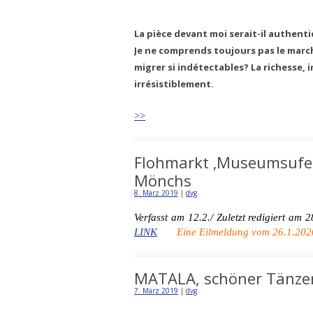
La pièce devant moi serait-il authent
Je ne comprends toujours pas le marc
migrer si indétectables? La richesse,
irrésistiblement.
>>
Flohmarkt ‚Museumsufer
Mönchs
8. März 2019
|
dvg
Verfasst am 12.2./ Zuletzt redigiert am
LINK
Eine Eilmeldung vom
26.1.202
MATALA, schöner Tänzer 
7. März 2019
|
dvg