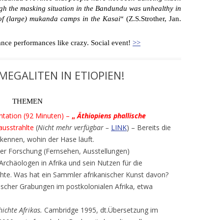
gh the masking situation in the Bandundu was unhealthy in
of (large) mukanda camps in the Kasai
“ (Z.S.Strother, Jan.
nce performances like crazy. Social event!
>>
 MEGALITEN IN ETIOPIEN!
THEMEN
ntation (92 Minuten) –
„
Äthiopiens phallische
ausstrahlte
(
Nicht mehr verfügbar –
LINK
) – Bereits die
rkennen, wohin der Hase läuft.
her Forschung (Fernsehen, Ausstellungen)
rchäologen in Afrika und sein Nutzen für die
hte. Was hat ein Sammler afrikanischer Kunst davon?
scher Grabungen im postkolonialen Afrika, etwa
hichte Afrikas.
Cambridge 1995, dt.Übersetzung im