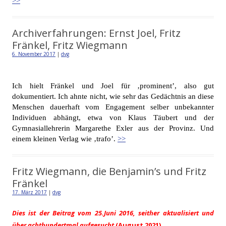
>>
Archiverfahrungen: Ernst Joel, Fritz
Fränkel, Fritz Wiegmann
6. November 2017
|
dvg
Ich hielt Fränkel und Joel für ‚prominent’, also gut
dokumentiert. Ich ahnte nicht, wie sehr das Gedächtnis an diese
Menschen dauerhaft vom Engagement selber unbekannter
Individuen abhängt, etwa von Klaus Täubert und der
Gymnasiallehrerin Margarethe Exler aus der Provinz. Und
einem kleinen Verlag wie ‚trafo’.
>>
Fritz Wiegmann, die Benjamin’s und Fritz
Fränkel
17. März 2017
|
dvg
Dies ist der Beitrag vom 25.Juni 2016, seither aktualisiert und
über achthundertmal aufgesucht
(August 2021)