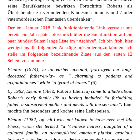
seine Berufskarriere bewirkten Fortschritte Roberts als
Überlebender zu vermutenden Kindesmissbrauchs und / oder
vatermörderischen Phantasien überdenken“.
Der im Januar 2018
Link
funktionierende Link verweist uns
bereits ein Jahr später bloss noch über die Suchfunktion auf ein
paar hundert Seiten lange Liste im “Archive”. Ich bin froh, hier
wenigstens die folgenden Auszüge präsentieren zu können. Ich
stelle im Folgenden bezeichnende Zitate aus den ersten 12
Seiten zusammen:
Elenore (1974), in an earlier account, portrayed her long-
deceased father-in-law as “…charming to patients and
acquaintances” while “a tyrant at home.” (
6)
By 1982, Elenore
(Fließ, Roberts Ehefrau)
came to allude about
Robert’s early family life as having included “a forbidding
father, a subservient mother and meals with the servants“.
Eine
mochte ihn besonders und kochte seine Leibspeisen.
Elenore (1982, op. cit.) was not known to have ever met Ida
Fliess, whom she termed “a Viennese heiress, daughter of a
cultured family…an accomplished amateur pianist…gracious
hostess” who led a salon in Berlin frequented by musicians,