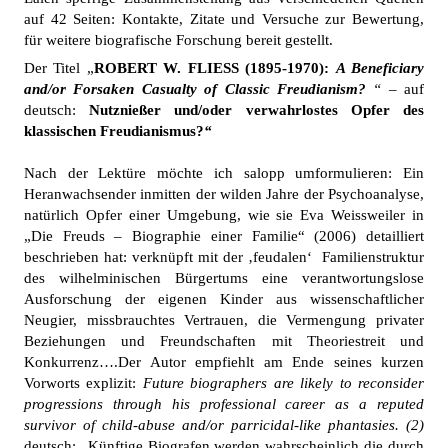
auf 42 Seiten: Kontakte, Zitate und Versuche zur Bewertung,
für weitere biografische Forschung bereit gestellt.
Der Titel „
ROBERT W. FLIESS (1895-1970):
A Beneficiary
and/or Forsaken Casualty of Classic Freudianism?
“ –
auf
deutsch:
Nutznießer und/oder verwahrlostes Opfer des
klassischen Freudianismus?
“
Nach der Lektüre möchte ich salopp umformulieren: Ein
Heranwachsender inmitten der wilden Jahre der Psychoanalyse,
natürlich Opfer einer Umgebung, wie sie Eva Weissweiler in
„Die Freuds – Biographie einer Familie“ (2006) detailliert
beschrieben hat: verknüpft mit der ‚feudalen‘ Familienstruktur
des wilhelminischen Bürgertums eine verantwortungslose
Ausforschung der eigenen Kinder aus wissenschaftlicher
Neugier, missbrauchtes Vertrauen, die Vermengung privater
Beziehungen und Freundschaften mit Theoriestreit und
Konkurrenz….Der Autor empfiehlt am Ende seines kurzen
Vorworts explizit:
Future biographers are likely to reconsider
progressions through his professional career as a reputed
survivor of child-abuse and/or parricidal-like phantasies. (2)
deutsch: „Künftige Biografen werden wahrscheinlich die durch