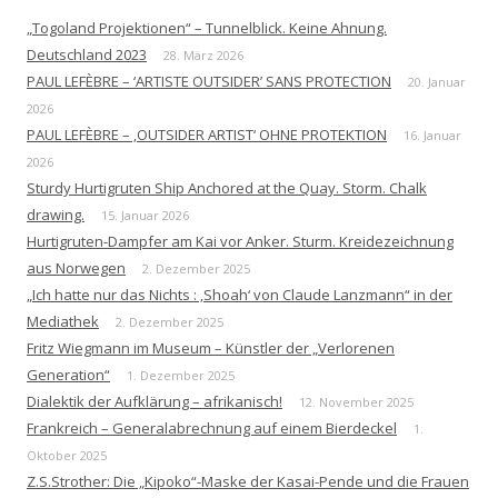
„Togoland Projektionen“ – Tunnelblick. Keine Ahnung.
Deutschland 2023
28. März 2026
PAUL LEFÈBRE – ‘ARTISTE OUTSIDER’ SANS PROTECTION
20. Januar
2026
PAUL LEFÈBRE – ‚OUTSIDER ARTIST‘ OHNE PROTEKTION
16. Januar
2026
Sturdy Hurtigruten Ship Anchored at the Quay. Storm. Chalk
drawing.
15. Januar 2026
Hurtigruten-Dampfer am Kai vor Anker. Sturm. Kreidezeichnung
aus Norwegen
2. Dezember 2025
„Ich hatte nur das Nichts : ‚Shoah‘ von Claude Lanzmann“ in der
Mediathek
2. Dezember 2025
Fritz Wiegmann im Museum – Künstler der „Verlorenen
Generation“
1. Dezember 2025
Dialektik der Aufklärung – afrikanisch!
12. November 2025
Frankreich – Generalabrechnung auf einem Bierdeckel
1.
Oktober 2025
Z.S.Strother: Die „Kipoko“-Maske der Kasai-Pende und die Frauen