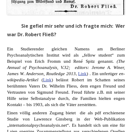
Sie gefiel mir sehr und ich fragte mich: Wer
war Dr. Robert Fließ?
Ein Studierender gleichen Namens am Berliner
Psychoanalytischen Institut wird als „fellow student“ zum
Beispiel von Erich Fromm und René Spitz genannt.
(The
Annual of Psychoanalysis, V.32; editors:
Jerome A. Winer,
James W. Anderson, Routledge 2013
,
Link
) . Ein unfertiger
en-
wikipedia-Artikel
(
Link
) belässt Robert im Schatten seines
berühmten Vaters Dr. Wilhelm Fliess, dem engen Freund und
Vertrauten von Sigmund Freund. Freud führte z.B. mit seiner
Hilfe seine Selbstanalyse durch, die Familien hielten engen
Kontakt – bis 1903, als sich die Väter zerstritten.
Einen völlig anderen Zugang bietet die
als
pdf erschienene
Studie von Lawrence Ginsberg in der Web-Publikation
„internationalpsychoanalysis.net“.
Es handelt sich um eine für
Laien sperrige Zusammenstellung aus verschiedenen Quellen