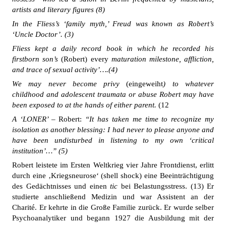
artists and literary figures (8)
In the Fliess’s ‘family myth,’ Freud was known as Robert’s
‘Uncle Doctor’. (3)
Fliess kept a daily record book in which he recorded his
firstborn son’s
(Robert) every
maturation milestone, affliction,
and trace of sexual activity’….(4)
We may never become privy
(eingeweiht
) to whatever
childhood and adolescent traumata or abuse Robert may have
been exposed to at the hands of either parent.
(12
A ‘LONER’ –
Robert:
“It has taken me time to recognize my
isolation as another blessing: I had never to please anyone and
have been undisturbed in listening to my own ‘critical
institution’…” (5)
Robert leistete im Ersten Weltkrieg vier Jahre Frontdienst, erlitt
durch eine ‚Kriegsneurose‘ (shell shock) eine Beeinträchtigung
des Gedächtnisses und einen
tic
bei Belastungsstress. (13) Er
studierte anschließend Medizin und war Assistent an der
Charité. Er kehrte in die Große Familie zurück. Er wurde selber
Psychoanalytiker und begann 1927 die Ausbildung mit der