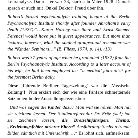
Lehranalyse. Dann – er war 33, starb sein Vater 1928. Damals
sprach er auch mit ‚Onkel Doktor‘ Freud über ihn.
Robert’s formal psychoanalytic training began at the Berlin
Psychoanalytic Institute shortly after founder Abraham’s early
death (1927):“…Karen Horney was there and Ernst Simmel.
Ferenczi would have put in guest appearances. But more than
lectures, however, what the student groupwould remember was
the “Kinder Seminars…” (E. Fliess, 1974, p. 14). (13)
Robert was 37-years of age when he graduated (1932) from the
Berlin Psychoanalytic Institute. According to a later account of
his wife, he had been employed as: “a medical journalist
³
for
the foremost Berlin daily.
Diese ‚führende Berliner Tageszeitung‘ war die ‚Vossische
Zeitung‘! Nun erklärt sich der wie eine Fanfare schmetternde
Satz mtten in der Ausstellungsrezension:
„
Und was sagen die Kinder dazu? Man will sie hören. Man hat
sie zeichnen lassen. Der Studienreferendar Dr. Fritz (sic!) hat
sie zeichnen lassen,
die Dreizehnjährigen. Thema:
„Erziehungsfehler unserer Eltern“
Ausführung: Sechs reizende
Bilder, sämtlich mit Unterschrift. …“
Es lohnt sich, aufmerksam