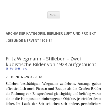
Detlev von Graeve
Zum
Menü
Inhalt
springen
ARCHIV DER KATEGORIE:
BERLINER LUFT UND PROJEKT
„GESUNDE NERVEN“ 1929-31
Fritz Wiegmann – Stilleben – Zwei
kubistische Bilder von 1928 aufgetaucht !
28. Mai 2018
|
dvg
25.10.2016 -28.05.2018
Stilleben beschäftigten Wiegmann zeitlebens. Anfangs gaben
offensichtlich noch Picasso und Braque als die Großen Brüder
die Richtung vor. Entsprechend gleichgültig und beliebig waren
die in die Komposition einbezogenen Objekte, je trivialer desto
lieber. Im Laufe der Zeit schlichen sich andere, persönlichere