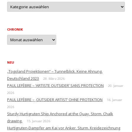
Ausführliche
Themenliste
CHRONIK
Chronik
NEU
„Togoland Projektionen“ – Tunnelblick. Keine Ahnung.
Deutschland 2023
28. März 2026
PAUL LEFÈBRE – ‘ARTISTE OUTSIDER’ SANS PROTECTION
20. Januar
2026
PAUL LEFÈBRE – ‚OUTSIDER ARTIST‘ OHNE PROTEKTION
16. Januar
2026
Sturdy Hurtigruten Ship Anchored at the Quay. Storm. Chalk
drawing.
15. Januar 2026
Hurtigruten-Dampfer am Kai vor Anker. Sturm. Kreidezeichnung