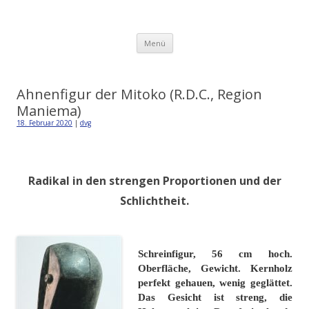
Detlev von Graeve
Zum
Menü
Inhalt
springen
Ahnenfigur der Mitoko (R.D.C., Region
Maniema)
18. Februar 2020
|
dvg
Radikal in den strengen Proportionen und der
Schlichtheit.
Schreinfigur, 56 cm hoch.
O
berfläche, Gewicht. Kernholz
perfekt gehauen, wenig geglättet.
Das Gesicht ist streng, die