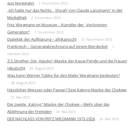
aus Norwegen
2. Dezember 2025
„Ich hatte nur das Nichts : ‚Shoah‘ von Claude Lanzmann“ in der
Mediathek
2. Dezember 2025
Fritz Wiegmann im Museum – Künstler der „Verlorenen
Generation“
1. Dezember 2025
Dialektik der Aufklärung – afrikanisch!
12. November 2025
Frankreich – Generalabrechnung auf einem Bierdeckel
1.
Oktober 2025
Z.S.Strother: Die „Kipoko“-Maske der Kasai-Pende und die Frauen
(deutsch))
28. August 2025
Was kann Werner Tübke für den Maler Wiegmann bedeuten?
28. August 2025
Hässlicher Weisser oder Pavian? Eine Katoyo-Maske der Chokwe
31. Mai 2025
Die zweite „Katoyo“-Maske der Chokwe – Mehr über die
Ablehnung der Fremden
28. Mai 2025
DER NACHLASS VON FRITZ WIEGMANN 1973-2026
20. Mai 2025