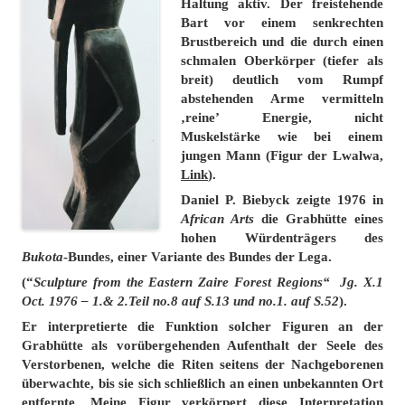
Haltung aktiv. Der freistehende
Bart vor einem senkrechten
Brustbereich und die durch einen
schmalen Oberkörper (tiefer als
breit) deutlich vom Rumpf
abstehenden Arme vermitteln
‚reine’ Energie, nicht
Muskelstärke wie bei einem
jungen Mann (Figur der Lwalwa,
Link
).
Daniel P. Biebyck zeigte 1976 in
African Arts
die Grabhütte eines
hohen Würdenträgers des
Bukota
-Bundes, einer Variante des Bundes der Lega.
(“
Sculpture from the Eastern Zaire Forest Regions“ Jg. X.1
Oct. 1976 – 1.& 2.Teil no.8 auf S.13 und no.1. auf S.52
).
Er interpretierte die Funktion solcher Figuren an der
Grabhütte als vorübergehenden Aufenthalt der Seele des
Verstorbenen, welche die Riten seitens der Nachgeborenen
überwachte, bis sie sich schließlich an einen unbekannten Ort
entfernte.
Meine Figur verkörpert diese Interpretation