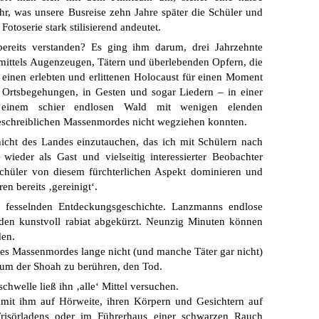
r, was unsere Busreise zehn Jahre später die Schüler und
Fotoserie stark stilisierend andeutet.
reits verstanden? Es ging ihm darum, drei Jahrzehnte
, mittels Augenzeugen, Tätern und überlebenden Opfern, die
 einen erlebten und erlittenen Holocaust für einen Moment
Ortsbegehungen, in Gesten und sogar Liedern – in einer
 einem schier endlosen Wald mit wenigen elenden
eschreiblichen Massenmordes nicht wegziehen konnten.
chicht des Landes einzutauchen, das ich mit Schülern nach
eder als Gast und vielseitig interessierter Beobachter
chüler von diesem fürchterlichen Aspekt dominieren und
en bereits ‚gereinigt‘.
fesselnden Entdeckungsgeschichte. Lanzmanns endlose
den kunstvoll rabiat abgekürzt. Neunzig Minuten können
den.
s Massenmordes lange nicht (und manche Täter gar nicht)
rum der Shoah zu berühren, den Tod.
welle ließ ihn ‚alle‘ Mittel versuchen.
mit ihm auf Hörweite, ihren Körpern und Gesichtern auf
risörladens oder im Führerhaus einer schwarzen Rauch