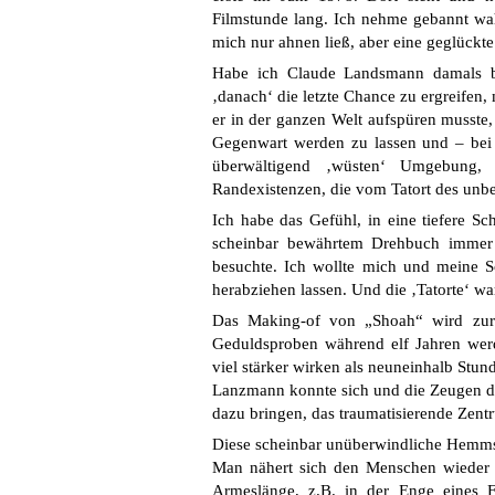
Filmstunde lang. Ich nehme gebannt wah
mich nur ahnen ließ, aber eine geglückte 
Habe ich Claude Landsmann damals be
‚danach‘ die letzte Chance zu ergreifen
er in der ganzen Welt aufspüren musste,
Gegenwart werden zu lassen und – bei 
überwältigend ‚wüsten‘ Umgebung,
Randexistenzen, die vom Tatort des unb
Ich habe das Gefühl, in eine tiefere S
scheinbar bewährtem Drehbuch immer wi
besuchte. Ich wollte mich und meine S
herabziehen lassen. Und die ‚Tatorte‘ war
Das Making-of von „Shoah“ wird zur 
Geduldsproben während elf Jahren wer
viel stärker wirken als neuneinhalb Stun
Lanzmann konnte sich und die Zeugen de
dazu bringen, das traumatisierende Zent
Diese scheinbar unüberwindliche Hemmsch
Man nähert sich den Menschen wieder 
Armeslänge, z.B. in der Enge eines F