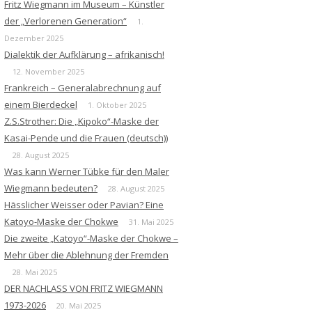
Fritz Wiegmann im Museum – Künstler
der „Verlorenen Generation“
1.
Dezember 2025
Dialektik der Aufklärung – afrikanisch!
12. November 2025
Frankreich – Generalabrechnung auf
einem Bierdeckel
1. Oktober 2025
Z.S.Strother: Die „Kipoko“-Maske der
Kasai-Pende und die Frauen (deutsch))
28. August 2025
Was kann Werner Tübke für den Maler
Wiegmann bedeuten?
28. August 2025
Hässlicher Weisser oder Pavian? Eine
Katoyo-Maske der Chokwe
31. Mai 2025
Die zweite „Katoyo“-Maske der Chokwe –
Mehr über die Ablehnung der Fremden
28. Mai 2025
DER NACHLASS VON FRITZ WIEGMANN
1973-2026
20. Mai 2025