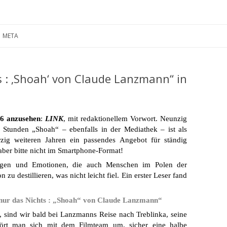
Zum
Inhalt
META
springen
s : ‚Shoah‘ von Claude Lanzmann“ in
26 anzusehen
:
LINK
, mit redaktionellem Vorwort. Neunzig
b Stunden „Shoah“ – ebenfalls in der Mediathek – ist als
ig weiteren Jahren ein passendes Angebot für ständig
aber bitte nicht im Smartphone-Format!
ngen und Emotionen, die auch Menschen im Polen der
 zu destillieren, was nicht leicht fiel. Ein erster Leser fand
 nur das Nichts : „Shoah“ von Claude Lanzmann“
, sind wir bald bei Lanzmanns Reise nach Treblinka, seine
hört man sich mit dem Filmteam um, sicher eine halbe