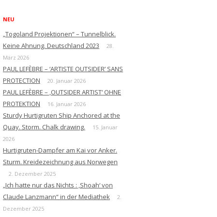
NEU
„Togoland Projektionen“ – Tunnelblick.
Keine Ahnung. Deutschland 2023
28.
März 2026
PAUL LEFÈBRE – ‘ARTISTE OUTSIDER’ SANS
PROTECTION
20. Januar 2026
PAUL LEFÈBRE – ‚OUTSIDER ARTIST‘ OHNE
PROTEKTION
16. Januar 2026
Sturdy Hurtigruten Ship Anchored at the
Quay. Storm. Chalk drawing.
15. Januar
2026
Hurtigruten-Dampfer am Kai vor Anker.
Sturm. Kreidezeichnung aus Norwegen
2. Dezember 2025
„Ich hatte nur das Nichts : ‚Shoah‘ von
Claude Lanzmann“ in der Mediathek
2.
Dezember 2025