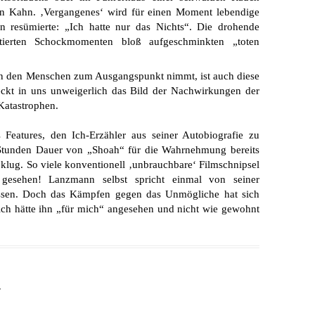
en Kahn. ‚Vergangenes‘ wird für einen Moment lebendige
 resümierte: „Ich hatte nur das Nichts“. Die drohende
ntierten Schockmomenten bloß aufgeschminkten „toten
in den Menschen zum Ausgangspunkt nimmt, ist auch diese
ckt in uns unweigerlich das Bild der Nachwirkungen der
Katastrophen.
Features, den Ich-Erzähler aus seiner Autobiografie zu
n Stunden Dauer von „Shoah“ für die Wahrnehmung bereits
klug. So viele konventionell ‚unbrauchbare‘ Filmschnipsel
 gesehen! Lanzmann selbst spricht einmal von seiner
ssen. Doch das Kämpfen gegen das Unmögliche hat sich
 ich hätte ihn „für mich“ angesehen und nicht wie gewohnt
r