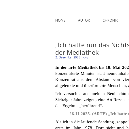
Detlev von Graeve
HOME
AUTOR
CHRONIK
„Ich hatte nur das Nicht
der Mediathek
2. Dezember 2025
|
dvg
In der arte Mediathek bis 18. Mai 20
konzentrierte Minuten statt neuneinhal
Konzentrat aus dem Abstand von vierz
abgelenkte und überforderte Menschen, 
Ich versuchte aus meinen Beobachtu
Siebziger Jahre zeigen, eine Art Rezension
das Ergebnis „berührend“.
26.11.2025. (ARTE) „Ich hatte
Als ich in die laufende Sendung ‚zappe‘
erste im Jahr 1978. Dort sieht und 