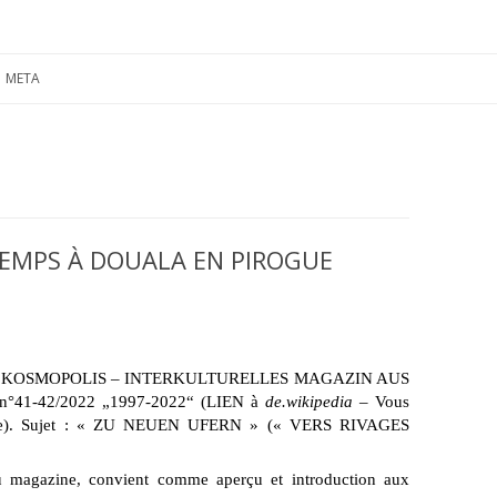
Zum
Inhalt
META
springen
EMPS À DOUALA EN PIROGUE
ation de „KOSMOPOLIS – INTERKULTURELLES MAGAZIN AUS
e n°41-42/2022 „1997-2022“
(LIEN à
de.wikipedia
–
Vous
 page). Sujet : « ZU NEUEN UFERN » (« VERS RIVAGES
 magazine, convient comme aperçu et introduction aux