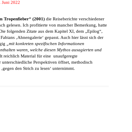
. Juni 2022
m Tropenfieber“ (2001)
die Reiseberichte verschiedener
isch gelesen. Ich profitierte von mancher Bemerkung, hatte
 Die folgenden Zitate aus dem Kapitel XI, dem „Epilog“,
 Fabians ‚Ahnengalerie‘ gepasst. Auch hier lässt sich der
gig
„mit konkreten spezifischen Informationen
 enthalten waren, welche diesen Mythos ausagierten und
t reichlich Material für eine unaufgeregte
r unterschiedliche Perspektiven öffnet, methodisch
e ‚gegen den Strich zu lesen‘ unternimmt.