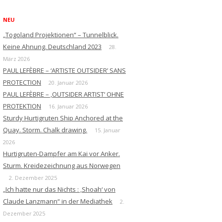
NEU
„Togoland Projektionen“ – Tunnelblick.
Keine Ahnung. Deutschland 2023
28.
März 2026
PAUL LEFÈBRE – ‘ARTISTE OUTSIDER’ SANS
PROTECTION
20. Januar 2026
PAUL LEFÈBRE – ‚OUTSIDER ARTIST‘ OHNE
PROTEKTION
16. Januar 2026
Sturdy Hurtigruten Ship Anchored at the
Quay. Storm. Chalk drawing.
15. Januar
2026
Hurtigruten-Dampfer am Kai vor Anker.
Sturm. Kreidezeichnung aus Norwegen
2. Dezember 2025
„Ich hatte nur das Nichts : ‚Shoah‘ von
Claude Lanzmann“ in der Mediathek
2.
Dezember 2025