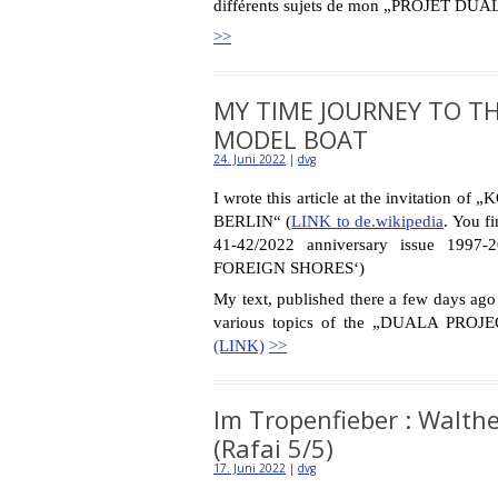
différents sujets de mon „PROJET DUA
>>
MY TIME JOURNEY TO T
MODEL BOAT
24. Juni 2022
|
dvg
I wrote this article at the invita
BERLIN“ (
LINK to de.wikipedia
. You fi
41-42/2022 anniversary issue 19
FOREIGN SHORES‘)
My text, published there a few days ago 
various topics of the „DUALA PROJE
(LINK)
>>
Im Tropenfieber : Walth
(Rafai 5/5)
17. Juni 2022
|
dvg