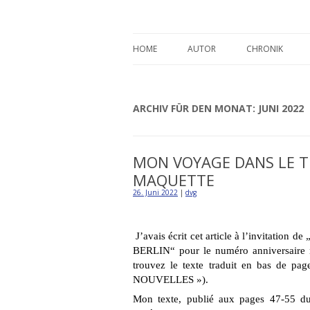
Detlev von Graeve
HOME
AUTOR
CHRONIK
ARCHIV FÜR DEN MONAT:
JUNI 2022
MON VOYAGE DANS LE T
MAQUETTE
26. Juni 2022
|
dvg
J’avais écrit cet article à l’invit
BERLIN“
pour le numéro anniversair
trouvez le texte traduit en bas de
NOUVELLES »).
Mon texte, publié aux pages 47-55 du