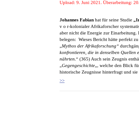
Upload: 9. Juni 2021. Überarbeitung: 20
Johannes Fabian
hat für seine Studie
„I
v o r-kolonialer Afrikaforscher systemat
aber nicht die Energie zur Einarbeitung.
belegen: Wieses Bericht hätte perfekt zu
„
Mythos der Afrikaforschung“
durchgän
konfrontieren, die in denselben Quellen
nährten
.
“ (365) Auch sein Zeugnis enthäl
„
Gegengeschichte
„, welche den Blick fü
historische Zeugnisse hinterfragt und si
>>