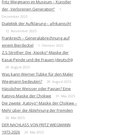
Fritz Wiegmann im Museum – Künstler
der „Verlorenen Generation“
1.
Dezember 2025
Dialektik der Aufklärung – afrikanisch!
12. November 2025
Frankreich – Generalabrechnung auf
einem Bierdeckel
1. Oktober 2025
Z.S.Strother: Die „Kipoko“-Maske der
Kasai-Pende und die Frauen (deutsch))
28. August 2025
Was kann Werner Tübke für den Maler
Wiegmann bedeuten?
28. August 2025
Hässlicher Weisser oder Pavian? Eine
Katoyo-Maske der Chokwe
31. Mai 2025
Die zweite „Katoyo“-Maske der Chokwe –
Mehr über die Ablehnung der Fremden
28. Mai 2025
DER NACHLASS VON FRITZ WIEGMANN
1973-2026
20. Mai 2025