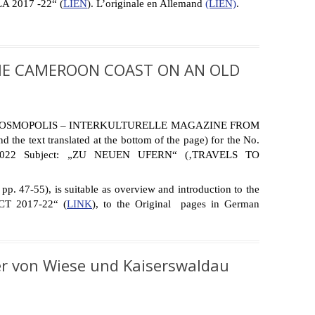
LA 2017 -22“ (
LIEN
). L’originale en Allemand
(LIEN)
.
HE CAMEROON COAST ON AN OLD
tion of „KOSMOPOLIS – INTERKULTURELLE MAGAZINE FROM
nd the text translated at the bottom of the page) for the No.
97-2022 Subject: „ZU NEUEN UFERN“ (‚TRAVELS TO
pp. 47-55), is suitable as overview and introduction to the
CT 2017-22“ (
LINK
), to the Original pages in German
er von Wiese und Kaiserswaldau