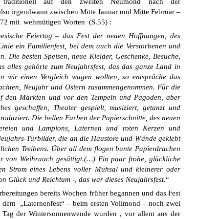
as traditionell auf den zweiten Neumond nach der
lso irgendwann zwischen Mitte Januar und Mitte Februar –
972 mit wehmütigen Worten (S.55) :
nesische Feiertag – das Fest der neuen Hoffnungen, des
Linie ein Familienfest, bei dem auch die Verstorbenen und
en. Die besten Speisen, neue Kleider, Geschenke, Besuche,
as alles gehörte zum Neujahrsfest, das das ganze Land in
nn wir einen Vergleich wagen wollten, so entspräche das
hnachten, Neujahr und Ostern zusammengenommen. Für die
Auf den Märkten und vor den Tempeln und Pagoden, aber
es geschaffen, Theater gespielt, musiziert, getanzt und
roduziert. Die hellen Farben der Papierschnitte, des neuen
ckereien und Lampions, Laternen und roten Kerzen und
Neujahrs-Türbilder, die an die Haustore und Wände geklebt
stlichen Treibens. Über all dem flogen bunte Papierdrachen
 von Weihrauch gesättigt.(…) Ein paar frohe, glückliche
n Strom eines Lebens voller Mühsal und kleinerer oder
von Glück und Reichtum -, das war dieses Neujahrsfest
.“
orbereitungen bereits Wochen früher begannen und das Fest
 dem „Laternenfest“ – beim ersten Vollmond – noch zwei
am Tag der Wintersonnenwende wurden , vor allem aus der