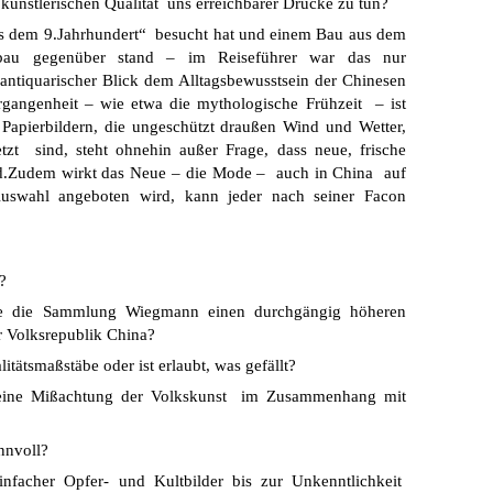
 künstlerischen Qualität uns erreichbarer Drucke zu tun?
aus dem 9.Jahrhundert“ besucht hat und einem Bau aus dem
bau gegenüber stand – im Reiseführer war das nur
 antiquarischer Blick dem Alltagsbewusstsein der Chinesen
Vergangenheit – wie etwa die mythologische Frühzeit – ist
Papierbildern, die ungeschützt draußen Wind und Wetter,
t sind, steht ohnehin außer Frage, dass neue, frische
nd.Zudem wirkt das Neue – die Mode – auch in China auf
swahl angeboten wird, kann jeder nach seiner Facon
?
wie die Sammlung Wiegmann einen durchgängig höheren
r Volksrepublik China?
itätsmaßstäbe oder ist erlaubt, was gefällt?
 eine Mißachtung der Volkskunst im Zusammenhang mit
innvoll?
infacher Opfer- und Kultbilder bis zur Unkenntlichkeit