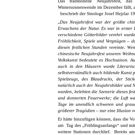
Das traditionelle Neujahrsfest, d
Wintersonnenwende im Dezember fällt, a
beschrieb der Sinologe Josef Hejzlar 1
„
Das Neujahrsfest war der größte chi
Erwachens der Natur. Es war in erster 
verschiedene Götterbilder verehrt wurd
Fröhlichkeit, Spiele und Vergnügen – d
diesen festlichen Stunden vereinte. We
chinesische Neujahrsfest unseren Wei
Volkskunst bedeutete es Hochsaison. 
auch in den Häusern wurde Literarisch
selbstverständlich auch bildende Kunst p
Spielzeugs, des Blaudrucks, der Sti
natürlich auch der Neujahrsbilder und 
wurden, belebten die Szenerie dieses fe
und donnerten Feuerwerke; die Luft war
Tage im unendlich schweren und graue
größerer Tragödien – nur eine Illusion 
Er hätte hinzufügen können, dass die V
am Tag des „Frühlingsanfangs“ und mit
weitere Stationen durchlief. Bereits 