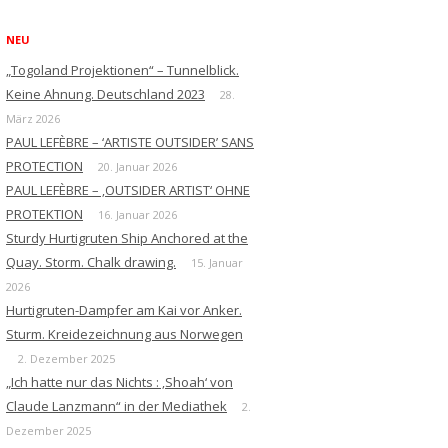
NEU
„Togoland Projektionen“ – Tunnelblick.
Keine Ahnung. Deutschland 2023
28.
März 2026
PAUL LEFÈBRE – ‘ARTISTE OUTSIDER’ SANS
PROTECTION
20. Januar 2026
PAUL LEFÈBRE – ‚OUTSIDER ARTIST‘ OHNE
PROTEKTION
16. Januar 2026
Sturdy Hurtigruten Ship Anchored at the
Quay. Storm. Chalk drawing.
15. Januar
2026
Hurtigruten-Dampfer am Kai vor Anker.
Sturm. Kreidezeichnung aus Norwegen
2. Dezember 2025
„Ich hatte nur das Nichts : ‚Shoah‘ von
Claude Lanzmann“ in der Mediathek
2.
Dezember 2025