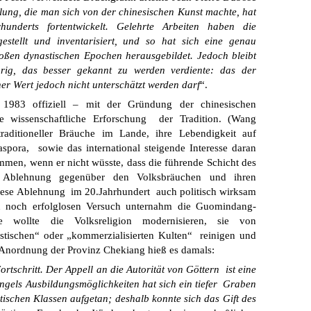
llung, die man sich von der chinesischen Kunst machte, hat
nderts fortentwickelt. Gelehrte Arbeiten haben die
estellt und inventarisiert, und so
hat sich eine genau
oßen dynastischen Epochen herausgebildet. Jedoch bleibt
rig, das besser gekannt zu werden verdiente: das der
her Wert jedoch nicht unterschätzt werden darf
“.
t 1983 offiziell – mit der Gründung der chinesischen
e wissenschaftliche Erforschung der Tradition. (Wang
raditioneller Bräuche im Lande, ihre Lebendigkeit auf
pora, sowie das international steigende Interesse daran
mmen, wenn er nicht wüsste, dass die führende Schicht des
r Ablehnung gegenüber den Volksbräuchen und ihren
iese Ablehnung im 20.Jahrhundert auch politisch wirksam
nen noch erfolglosen Versuch unternahm die Guomindang-
wollte die Volksreligion modernisieren, sie von
mistischen“ oder „kommerzialisierten Kulten“ reinigen und
r Anordnung der Provinz Chekiang hieß es damals:
ortschritt. Der Appell an die Autorität von Göttern ist eine
ngels Ausbildungsmöglichkeiten hat sich ein tiefer Graben
ischen Klassen aufgetan; deshalb konnte sich das Gift des