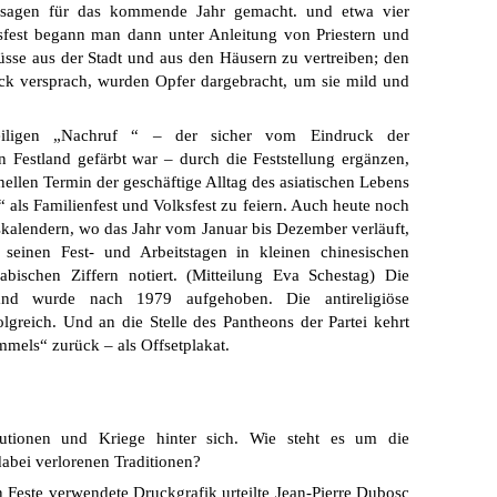
sagen für das kommende Jahr gemacht. und etwa vier
fest begann man dann unter Anleitung von Priestern und
üsse aus der Stadt und aus den Häusern zu vertreiben; den
ck versprach, wurden Opfer dargebracht, um sie mild und
iligen „Nachruf “ – der sicher vom Eindruck der
n Festland gefärbt war – durch die Feststellung ergänzen,
ellen Termin der geschäftige Alltag des asiatischen Lebens
 als Familienfest und Volksfest zu feiern. Auch heute noch
aatskalendern, wo das Jahr vom Januar bis Dezember verläuft,
t seinen Fest- und Arbeitstagen in kleinen chinesischen
abischen Ziffern notiert. (Mitteilung Eva Schestag) Die
nd wurde nach 1979 aufgehoben. Die antireligiöse
reich. Und an die Stelle des Pantheons der Partei kehrt
mmels“ zurück – als Offsetplakat.
utionen und Kriege hinter sich. Wie steht es um die
abei verlorenen Traditionen?
este verwendete Druckgrafik urteilte Jean-Pierre Dubosc