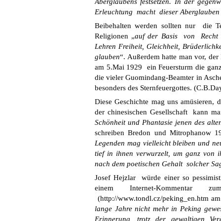
Aberglaubens festsetzen. In der gegen
Erleuchtung macht dieser Aberglauben 
Beibehalten werden sollten nur die 
Religionen „
auf der Basis von Recht ,
Lehren Freiheit, Gleichheit, Brüderlic
glauben
“. Außerdem hatte man vor, der 
am 5.Mai 1929 ein Feuersturm die ganz
die vieler Guomindang-Beamter in Asche 
besonders des Sternfeuergottes. (C.B.Day
Diese Geschichte mag uns amüsieren, d
der chinesischen Gesellschaft kann man
Schönheit und Phantasie jenen des alten
schreiben Bredon und Mitrophanow 19
Legenden mag vielleicht bleiben und n
tief in ihnen verwurzelt, um ganz von 
nach dem poetischen Gehalt solcher Sa
Josef Hejzlar würde einer so pessimist
einem Internet-Kommentar z
(http://www.tondl.cz/peking_en.htm am 
lange Jahre nicht mehr in Peking gewes
Erinnerung, trotz der gewaltigen V