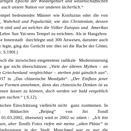
wärtigen Epoche der Wiedergeburt und wissenschaftlichen
auch unsere Nation vor anderen lächerlich
.“
Tempel bedeutender Männer wie Konfuzius oder die von
 Wahrheit und Popularität, wie das Christentum, dessen
hkeit sind und an welches die Völker Europas und Amerikas
Lehre Sun Yat-sens Tempel zu errichten
.
Als in Hangzhou
e Innenstadt durchfegte und 300 Anwesen, darunter auch
legte, ging das Gerücht um: dies sei die Rache der Götter,
, S.190f.)
och die inzwischen eingetretene radikale Modernisierung
 gar nicht überschätzen: „
Viele der älteren Mythen – an
 Griechenland vergleichbar – sterben jetzt gänzlich aus
“,
37 in „Das chinesische Mondjahr“. „
Der Einfluss jener
eue Formen annehmen, denn das chinesische Denken ist zu
ihnen lassen zu können, doch werden wir bald vergeblich
gen suchen.
“ (.S.12).
ischen Einschätzung vielleicht nicht ganz zustimmen. In
um Bildarchiv „Beijing“ von Jiri Tondl
01.03.2002, übersetzt) wird er 2002 so zitiert : „
Ich bin
en, aber Tondls Fotos riefen mir meine „alten Plätze“ in
eränderungen in der Stadt. Manchmal war es nur die