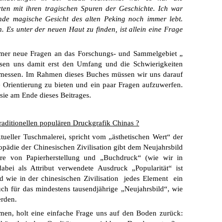
en mit ihren tragischen Spuren der Geschichte. Ich war
ende magische Gesicht des alten Peking noch immer lebt.
 Es unter der neuen Haut zu finden, ist allein eine Frage
mmer neue Fragen an das Forschungs- und Sammelgebiet „
sen uns damit erst den Umfang und die Schwierigkeiten
ermessen. Im Rahmen dieses Buches müssen wir uns darauf
 Orientierung zu bieten und ein paar Fragen aufzuwerfen.
sie am Ende dieses Beitrages.
raditionellen populären Druckgrafik Chinas ?
ktueller Tuschmalerei, spricht vom „ästhetischen Wert“ der
ädie der Chinesischen Zivilisation gibt dem Neujahrsbild
re von Papierherstellung und „Buchdruck“ (wie wir in
bei als Attribut verwendete Ausdruck „Popularität“ ist
 wie in der chinesischen Zivilisation jedes Element ein
auch für das mindestens tausendjährige „Neujahrsbild“, wie
erden.
en, holt eine einfache Frage uns auf den Boden zurück: