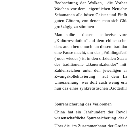
Beobachtung der Wolken, die Vorher
Wochen vor dem eigentlichen Neujahrs
Schamanen alle bösen Geister und Einfl
guten Göttern, von denen man sich Glü
großzügig zu stimmen
Man sollte diesen teilweise vore
„Kulturrevolution“ auf dem chinesische
dass auch heute noch an diesem tradition
eine Pause macht, um das „Frühlingsfest“
( oder wieder ) ist in den offziellen St
der traditionelle „Bauernkalender“ mi
Zahlenzeichen unter den jeweiligen ar
Zwangskollektivierung auf dem La
Umerziehung war dort auch wenig erfolg
nun das eines synkretistischen „Götterhi
Spurensicherung des Verlorenen
China hat ein Jahrhundert der Revol
wissenschaftliche Spurensicherung der d
Über die im Zusammenhang der Großen F