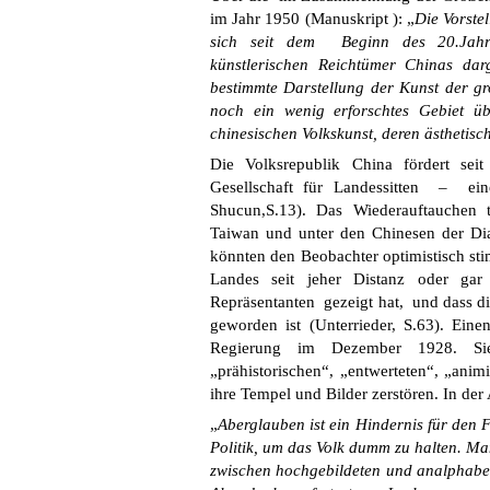
im Jahr 1950 (Manuskript ): „
Die Vorste
sich
seit dem Beginn des 20.Jahrhu
künstlerischen Reichtümer Chinas darg
bestimmte Darstellung der Kunst der gr
noch ein wenig erforschtes Gebiet üb
chinesischen Volkskunst, deren ästhetisc
Die Volksrepublik China fördert sei
Gesellschaft für Landessitten – ein
Shucun,S.13). Das Wiederauftauchen t
Taiwan und unter den Chinesen der Dias
könnten den Beobachter optimistisch sti
Landes seit jeher Distanz oder ga
Repräsentanten gezeigt hat, und dass d
geworden ist (Unterrieder, S.63). Ei
Regierung im Dezember 1928. Sie 
„prähistorischen“, „entwerteten“, „ani
ihre Tempel und Bilder zerstören. In de
„
Aberglauben ist ein Hindernis für den F
Politik, um das Volk dumm zu halten. Ma
zwischen hochgebildeten und analphabet