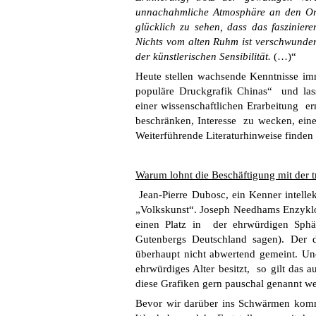
unnachahmliche Atmosphäre an den Ort
glücklich zu sehen, dass das faszinier
Nichts vom alten Ruhm ist verschwunden.
der künstlerischen Sensibilität.
(…)“
Heute stellen wachsende Kenntnisse i
populäre Druckgrafik Chinas“ und las
einer wissenschaftlichen Erarbeitung 
beschränken, Interesse zu wecken, eine
Weiterführende Literaturhinweise finden 
Warum lohnt die Beschäftigung mit der t
Jean-Pierre Dubosc, ein Kenner intelle
„Volkskunst“. Joseph Needhams Enzyklop
einen Platz in der ehrwürdigen Sphä
Gutenbergs Deutschland sagen). Der da
überhaupt nicht abwertend gemeint. Und
ehrwürdiges Alter besitzt, so gilt das 
diese Grafiken gern pauschal genannt w
Bevor wir darüber ins Schwärmen komm