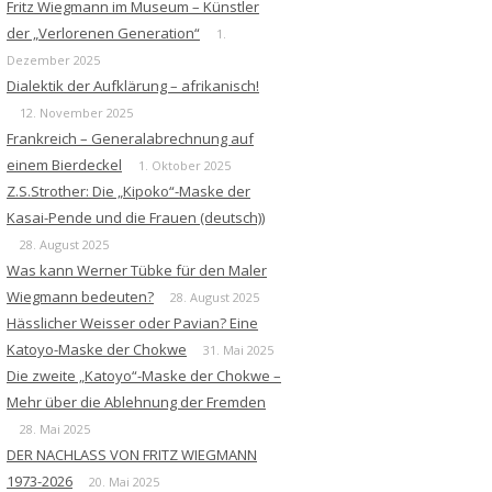
Fritz Wiegmann im Museum – Künstler
der „Verlorenen Generation“
1.
Dezember 2025
Dialektik der Aufklärung – afrikanisch!
12. November 2025
Frankreich – Generalabrechnung auf
einem Bierdeckel
1. Oktober 2025
Z.S.Strother: Die „Kipoko“-Maske der
Kasai-Pende und die Frauen (deutsch))
28. August 2025
Was kann Werner Tübke für den Maler
Wiegmann bedeuten?
28. August 2025
Hässlicher Weisser oder Pavian? Eine
Katoyo-Maske der Chokwe
31. Mai 2025
Die zweite „Katoyo“-Maske der Chokwe –
Mehr über die Ablehnung der Fremden
28. Mai 2025
DER NACHLASS VON FRITZ WIEGMANN
1973-2026
20. Mai 2025