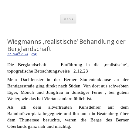
Detlev von Graeve
Zum
Menü
Inhalt
springen
Wiegmanns ‚realistische’ Behandlung der
Berglandschaft
22. März 2024
|
dvg
Die Berglandschaft – Einführung in die ‚realistische’,
topografische Betrachtungsweise 2.12.23
Mein Dachfenster in der Berner Studentenklause an der
Bantigerstraße ging direkt nach Süden. Von dort aus schwebten
Eiger, Mönch und Jungfrau in dunstiger Ferne , bei gutem
Wetter, wie das bei Viertausendern üblich ist.
Als ich dem altvertrauten Kunstlehrer auf dem
Bahnhofsvorplatz begegnete und ihn auch in Beatenberg über
dem Thunersee besuchte, waren die Berge des Berner
Oberlands ganz nah und mächtig.