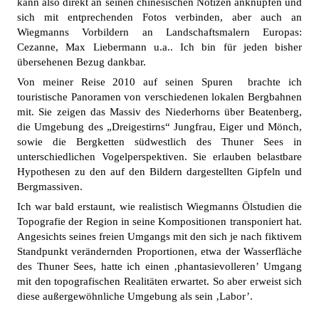
kann also direkt an seinen chinesischen Notizen anknüpfen und
sich mit entprechenden Fotos verbinden, aber auch an
Wiegmanns Vorbildern an Landschaftsmalern Europas:
Cezanne, Max Liebermann u.a.. Ich bin für jeden bisher
übersehenen Bezug dankbar.
Von meiner Reise 2010 auf seinen Spuren brachte ich
touristische Panoramen von verschiedenen lokalen Bergbahnen
mit. Sie zeigen das Massiv des Niederhorns über Beatenberg,
die Umgebung des „Dreigestirns“ Jungfrau, Eiger und Mönch,
sowie die Bergketten südwestlich des Thuner Sees in
unterschiedlichen Vogelperspektiven. Sie erlauben belastbare
Hypothesen zu den auf den Bildern dargestellten Gipfeln und
Bergmassiven.
Ich war bald erstaunt, wie realistisch Wiegmanns Ölstudien die
Topografie der Region in seine Kompositionen transponiert hat.
Angesichts seines freien Umgangs mit den sich je nach fiktivem
Standpunkt verändernden Proportionen, etwa der Wasserfläche
des Thuner Sees, hatte ich einen ‚phantasievolleren’ Umgang
mit den topografischen Realitäten erwartet. So aber erweist sich
diese außergewöhnliche Umgebung als sein ‚Labor’.