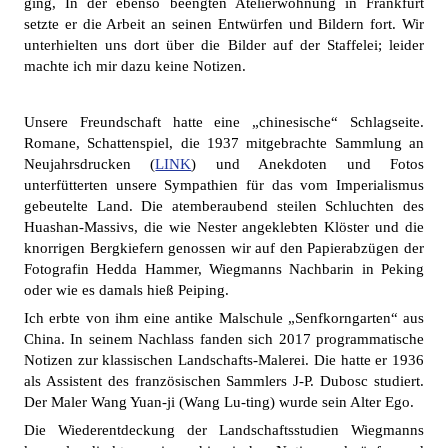
ging, In der ebenso beengten Atelierwohnung in Frankfurt
setzte er die Arbeit an seinen Entwürfen und Bildern fort. Wir
unterhielten uns dort über die Bilder auf der Staffelei; leider
machte ich mir dazu keine Notizen.
Unsere Freundschaft hatte eine „chinesische“ Schlagseite.
Romane, Schattenspiel, die 1937 mitgebrachte Sammlung an
Neujahrsdrucken (
LINK
) und Anekdoten und Fotos
unterfütterten unsere Sympathien für das vom Imperialismus
gebeutelte Land. Die atemberaubend steilen Schluchten des
Huashan-Massivs, die wie Nester angeklebten Klöster und die
knorrigen Bergkiefern genossen wir auf den Papierabzügen der
Fotografin Hedda Hammer, Wiegmanns Nachbarin in Peking
oder wie es damals hieß Peiping.
Ich erbte von ihm eine antike Malschule „Senfkorngarten“ aus
China. In seinem Nachlass fanden sich 2017 programmatische
Notizen zur klassischen Landschafts-Malerei. Die hatte er 1936
als Assistent des französischen Sammlers J-P. Dubosc studiert.
Der Maler Wang Yuan-ji (Wang Lu-ting) wurde sein Alter Ego.
Die Wiederentdeckung der Landschaftsstudien Wiegmanns