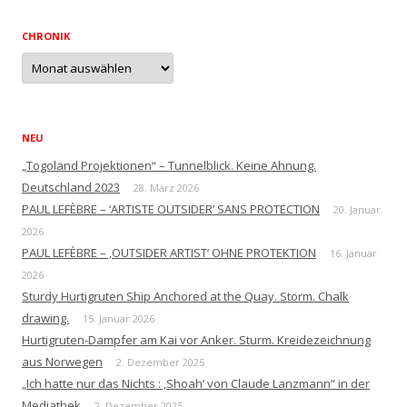
CHRONIK
Chronik
NEU
„Togoland Projektionen“ – Tunnelblick. Keine Ahnung.
Deutschland 2023
28. März 2026
PAUL LEFÈBRE – ‘ARTISTE OUTSIDER’ SANS PROTECTION
20. Januar
2026
PAUL LEFÈBRE – ‚OUTSIDER ARTIST‘ OHNE PROTEKTION
16. Januar
2026
Sturdy Hurtigruten Ship Anchored at the Quay. Storm. Chalk
drawing.
15. Januar 2026
Hurtigruten-Dampfer am Kai vor Anker. Sturm. Kreidezeichnung
aus Norwegen
2. Dezember 2025
„Ich hatte nur das Nichts : ‚Shoah‘ von Claude Lanzmann“ in der
Mediathek
2. Dezember 2025