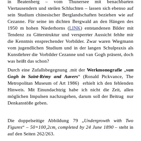
in Beatenberg – vom Thunersee mit benachbarten
Viertausendern und steilen Schluchten – lassen sich ebenso auf
sein Studium chinesischer Berglandschaften beziehen wie auf
Cezanne. Für seine im dichten Bergwald an den Hängen des
1950 m hohen Niederhorns (
LINK
) entstandenen Bilder mit
Tendenz zu Gitterstruktur und versperrter Aussicht fehlte mir
die Kenntnis ensprechender Vorbilder. Zwar waren Wiegmann
vom jugendlichen Studium und in der langen Schulpraxis als
Kunstlehrer die Vorbilder Cezanne und van Gogh präsent, doch
was heißt das schon?
Durch eine Zufallsbegegnung .mit der
Werkmonografie
„
van
Gogh in Saint-Rémy and Auvers
“ (Ronald Pickvance, The
Metropolitan Museum of Art 1986) erhielt ich den fehlenden
Hinweis. Mit Einundachtzig habe ich nicht die Zeit, allen
möglichen Impulsen nachzugehen, darum soll der Beitrag nur
Denkanstöße geben.
Die doppelseitige Abbildung 79 „
Undergrowth with Two
Figures
“ –
50×100,2cm, completed by 24 June 1890
– steht in
auf den Seiten 262/263.