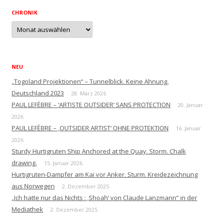
CHRONIK
Chronik
NEU
„Togoland Projektionen“ – Tunnelblick. Keine Ahnung.
Deutschland 2023
28. März 2026
PAUL LEFÈBRE – ‘ARTISTE OUTSIDER’ SANS PROTECTION
20. Januar
2026
PAUL LEFÈBRE – ‚OUTSIDER ARTIST‘ OHNE PROTEKTION
16. Januar
2026
Sturdy Hurtigruten Ship Anchored at the Quay. Storm. Chalk
drawing.
15. Januar 2026
Hurtigruten-Dampfer am Kai vor Anker. Sturm. Kreidezeichnung
aus Norwegen
2. Dezember 2025
„Ich hatte nur das Nichts : ‚Shoah‘ von Claude Lanzmann“ in der
Mediathek
2. Dezember 2025