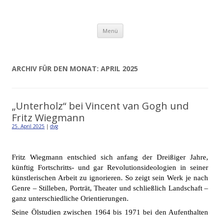
Detlev von Graeve
Zum
Menü
Inhalt
springen
ARCHIV FÜR DEN MONAT:
APRIL 2025
„Unterholz“ bei Vincent van Gogh und
Fritz Wiegmann
25. April 2025
|
dvg
Fritz Wiegmann entschied sich anfang der Dreißiger Jahre,
künftig Fortschritts- und gar Revolutionsideologien in seiner
künstlerischen Arbeit zu ignorieren. So zeigt sein Werk je nach
Genre – Stilleben, Porträt, Theater und schließlich Landschaft –
ganz unterschiedliche Orientierungen.
Seine Ölstudien zwischen 1964 bis 1971 bei den Aufenthalten