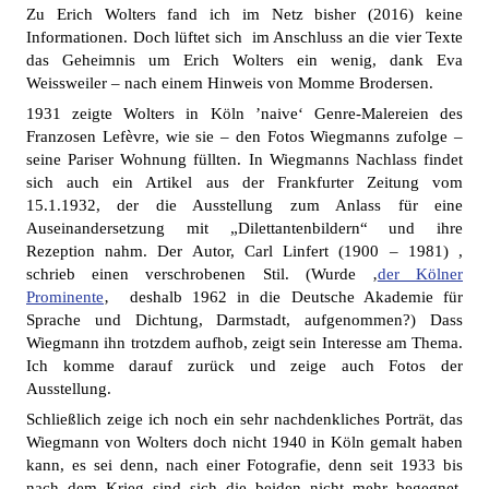
Zu Erich Wolters fand ich im Netz bisher (2016) keine
Informationen. Doch lüftet sich im Anschluss an die vier Texte
das Geheimnis um Erich Wolters ein wenig, dank Eva
Weissweiler – nach einem Hinweis von Momme Brodersen.
1931 zeigte Wolters in Köln ’naive‘ Genre-Malereien des
Franzosen Lefèvre, wie sie – den Fotos Wiegmanns zufolge –
seine Pariser Wohnung füllten. In Wiegmanns Nachlass findet
sich auch ein Artikel aus der Frankfurter Zeitung vom
15.1.1932, der die Ausstellung zum Anlass für eine
Auseinandersetzung mit „Dilettantenbildern“ und ihre
Rezeption nahm. Der Autor, Carl Linfert (1900 – 1981) ,
schrieb einen verschrobenen Stil. (Wurde ‚
der Kölner
Prominente
‚ deshalb 1962 in die Deutsche Akademie für
Sprache und Dichtung, Darmstadt, aufgenommen?) Dass
Wiegmann ihn trotzdem aufhob, zeigt sein Interesse am Thema.
Ich komme darauf zurück und zeige auch Fotos der
Ausstellung.
Schließlich zeige ich noch ein sehr nachdenkliches Porträt, das
Wiegmann von Wolters doch nicht 1940 in Köln gemalt haben
kann, es sei denn, nach einer Fotografie, denn seit 1933 bis
nach dem Krieg sind sich die beiden nicht mehr begegnet.