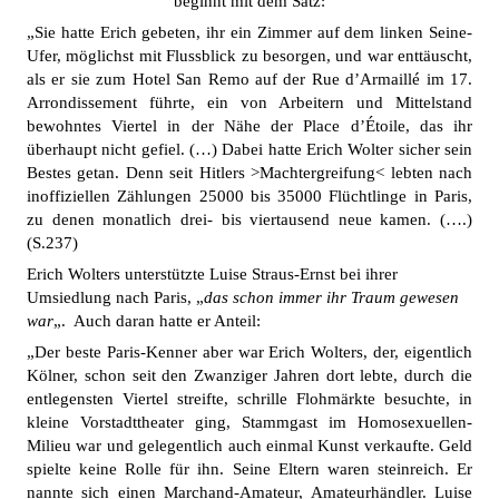
beginnt mit dem Satz:
„Sie hatte Erich gebeten, ihr ein Zimmer auf dem linken Seine-
Ufer, möglichst mit Flussblick zu besorgen, und war enttäuscht,
als er sie zum Hotel San Remo auf der Rue d’Armaillé im 17.
Arrondissement führte, ein von Arbeitern und Mittelstand
bewohntes Viertel in der Nähe der Place d’Étoile, das ihr
überhaupt nicht gefiel. (…) Dabei hatte Erich Wolter sicher sein
Bestes getan. Denn seit Hitlers >Machtergreifung< lebten nach
inoffiziellen Zählungen 25000 bis 35000 Flüchtlinge in Paris,
zu denen monatlich drei- bis viertausend neue kamen. (….)
(S.237)
Erich Wolters unterstützte Luise Straus-Ernst bei ihrer
Umsiedlung nach Paris, „
das schon immer ihr Traum gewesen
war
„. Auch daran hatte er Anteil:
„Der beste Paris-Kenner aber war Erich Wolters, der, eigentlich
Kölner, schon seit den Zwanziger Jahren dort lebte, durch die
entlegensten Viertel streifte, schrille Flohmärkte besuchte, in
kleine Vorstadttheater ging, Stammgast im Homosexuellen-
Milieu war und gelegentlich auch einmal Kunst verkaufte. Geld
spielte keine Rolle für ihn. Seine Eltern waren steinreich. Er
nannte sich einen Marchand-Amateur, Amateurhändler. Luise