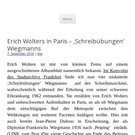
Detlev von Graeve
Zum
Menü
Inhalt
springen
Erich Wolters in Paris – ‚Schreibübungen‘
Wiegmanns
7. September 2016
|
dvg
Erich Wolters ist mir von kleinen Fotos auf einem
ausgeschnittenen Albumblatt namentlich bekannt.
Im Konvolut
des Stadtarchivs Frankfurt
finde ich nun vier undatierte
‚Schreibübungen‘ Wiegmanns auf der Schreibmaschine,
wahrscheinlich während der Erholung von seiner schweren
Erkrankung 1962 entstanden. Sie erzählen von Erich Wolters
und unbeschwerten Aufenthalten in Paris, so als ob Wiegmann
dem einschlägigen Ruf der Metropole zwischen den
Weltkriegen mit weiteren Facetten huldigen wollte. Hier tritt
auch bereits Jean-Pierre Dubosc in Erscheinung, der als
Diplomat Frankreichs Wiegmann 1936 nach ‚Peiping‘ einlädt.
(LINK zum Post )
Die vierte Geschichte am Ende des Beitrags