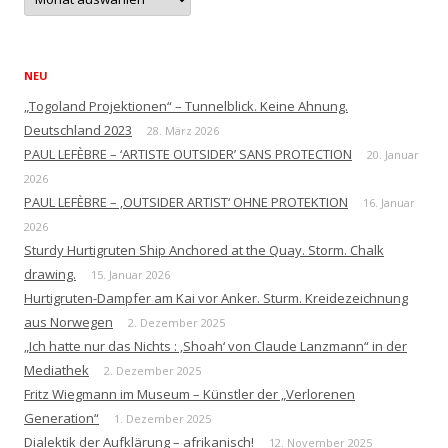
NEU
„Togoland Projektionen“ – Tunnelblick. Keine Ahnung.
Deutschland 2023
28. März 2026
PAUL LEFÈBRE – ‘ARTISTE OUTSIDER’ SANS PROTECTION
20. Januar
2026
PAUL LEFÈBRE – ‚OUTSIDER ARTIST‘ OHNE PROTEKTION
16. Januar
2026
Sturdy Hurtigruten Ship Anchored at the Quay. Storm. Chalk
drawing.
15. Januar 2026
Hurtigruten-Dampfer am Kai vor Anker. Sturm. Kreidezeichnung
aus Norwegen
2. Dezember 2025
„Ich hatte nur das Nichts : ‚Shoah‘ von Claude Lanzmann“ in der
Mediathek
2. Dezember 2025
Fritz Wiegmann im Museum – Künstler der „Verlorenen
Generation“
1. Dezember 2025
Dialektik der Aufklärung – afrikanisch!
12. November 2025