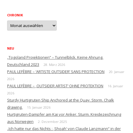
CHRONIK
Chronik
NEU
„Togoland Projektionen“ – Tunnelblick. Keine Ahnung.
Deutschland 2023
28. März 2026
PAUL LEFÈBRE – ‘ARTISTE OUTSIDER’ SANS PROTECTION
20. Januar
2026
PAUL LEFÈBRE – ‚OUTSIDER ARTIST‘ OHNE PROTEKTION
16. Januar
2026
Sturdy Hurtigruten Ship Anchored at the Quay. Storm. Chalk
drawing.
15. Januar 2026
Hurtigruten-Dampfer am Kai vor Anker. Sturm. Kreidezeichnung
aus Norwegen
2. Dezember 2025
„Ich hatte nur das Nichts : ‚Shoah‘ von Claude Lanzmann“ in der