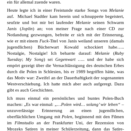
ein für allemal zuende waren.
Heute legte ich in einer Freistunde starke Songs von
Melanie
auf. Michael Stadtler kam herein und schnupperte begeistert,
seufzte und bot mir bei laufender
Melanie
seinen Schwarm
Janis
(
Joplin
) an; von meiner Frage nach einer CD zur
Notlandung gezwungen, befreite er sich mit der Erinnerung,
wie er mit einem
Fuck
-Titel von Janis weiland unseren (damals
jugendlichen) Bücherwart Kowald schockiert habe…..
Nostalgie, Nostalgie! Ich beharrte darauf:
Melanie
(
Ruby
Tuesday
;
My Song
) sei
Gegenwart
….. und der habe sich
empört gezeigt über die Vernachlässigung des deutschen Erbes
durch die Polen in Schlesien, bis er 1989 begriffen hätte, was
das Motiv war: Zweifel an der Dauerhaftigkeit der sogenannten
Westverschiebung. Ich hatte mich aber auch aufgeregt. Dazu
gibt es auch Geschichten.
Ich muss einmal ein persönliches und buntes Polen-Buch
machen: „Es war einmal: „…
Polen wird… solang’ wir leben“
–
unzuverlässige Erinnerung an einen jugendlichen,
oberflächlichen Umgang mit
Polen
, beginnend mit den Filmen
im
Filmstudio
an der Frankfurter Uni, der Rezension von
Mrozeks Satiren in meiner Schülerzeitung, dann das Satire-