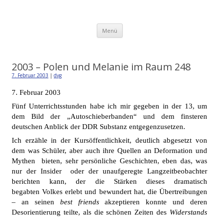
Detlev von Graeve
Zum
Menü
Inhalt
springen
2003 – Polen und Melanie im Raum 248
7. Februar 2003
|
dvg
7. Februar 2003
Fünf Unterrichtsstunden habe ich mir gegeben in der 13, um
dem Bild der „Autoschieberbanden“ und dem finsteren
deutschen Anblick der DDR Substanz entgegenzusetzen.
Ich erzähle in der Kursöffentlichkeit, deutlich abgesetzt von
dem was Schüler, aber auch ihre Quellen an Deformation und
Mythen
bieten, sehr persönliche Geschichten, eben das, was
nur der Insider oder der unaufgeregte Langzeitbeobachter
berichten kann, der die Stärken dieses dramatisch
begabten
Volkes erlebt und bewundert hat, die Übertreibungen
– an seinen
best friends
akzeptieren konnte und deren
Desorientierung teilte, als die schönen Zeiten des
Widerstands