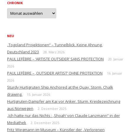
CHRONIK
Chronik
NEU
„Togoland Projektionen“ – Tunnelblick. Keine Ahnung.
Deutschland 2023
28. März 2026
PAUL LEFÈBRE – ‘ARTISTE OUTSIDER’ SANS PROTECTION
20. Januar
2026
PAUL LEFÈBRE – ‚OUTSIDER ARTIST‘ OHNE PROTEKTION
16. Januar
2026
Sturdy Hurtigruten Ship Anchored at the Quay. Storm. Chalk
drawing.
15. Januar 2026
Hurtigruten-Dampfer am Kai vor Anker. Sturm. Kreidezeichnung
aus Norwegen
2. Dezember 2025
„Ich hatte nur das Nichts : ‚Shoah‘ von Claude Lanzmann“ in der
Mediathek
2. Dezember 2025
Fritz Wiegmann im Museum – Künstler der „Verlorenen