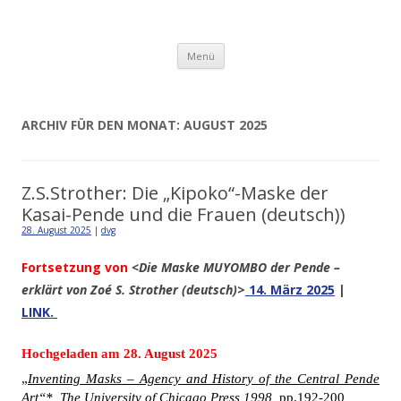
Detlev von Graeve
Zum
Menü
Inhalt
springen
ARCHIV FÜR DEN MONAT:
AUGUST 2025
Z.S.Strother: Die „Kipoko“-Maske der
Kasai-Pende und die Frauen (deutsch))
28. August 2025
|
dvg
Fortsetzung von
<Die Maske MUYOMBO der Pende –
erklärt von Zoé S. Strother (deutsch)
>
14. März 2025
|
LINK.
Hochgeladen am 28. August 2025
„
Inventing Masks – Agency and History of the Central Pende
Art“*, The University of Chicago Press 1998,
pp.192-200