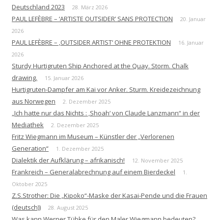
Deutschland 2023
28. März 2026
PAUL LEFÈBRE – ‘ARTISTE OUTSIDER’ SANS PROTECTION
20. Januar
2026
PAUL LEFÈBRE – ‚OUTSIDER ARTIST‘ OHNE PROTEKTION
16. Januar
2026
Sturdy Hurtigruten Ship Anchored at the Quay. Storm. Chalk
drawing.
15. Januar 2026
Hurtigruten-Dampfer am Kai vor Anker. Sturm. Kreidezeichnung
aus Norwegen
2. Dezember 2025
„Ich hatte nur das Nichts : ‚Shoah‘ von Claude Lanzmann“ in der
Mediathek
2. Dezember 2025
Fritz Wiegmann im Museum – Künstler der „Verlorenen
Generation“
1. Dezember 2025
Dialektik der Aufklärung – afrikanisch!
12. November 2025
Frankreich – Generalabrechnung auf einem Bierdeckel
1.
Oktober 2025
Z.S.Strother: Die „Kipoko“-Maske der Kasai-Pende und die Frauen
(deutsch))
28. August 2025
Was kann Werner Tübke für den Maler Wiegmann bedeuten?