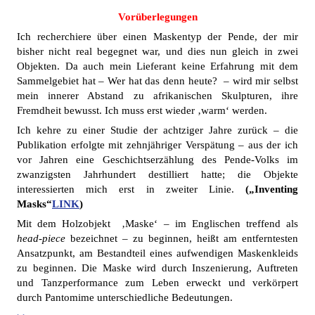
Vorüberlegungen
Ich recherchiere über einen Maskentyp der Pende, der mir
bisher nicht real begegnet war, und dies nun gleich in zwei
Objekten. Da auch mein Lieferant keine Erfahrung mit dem
Sammelgebiet hat – Wer hat das denn heute? – wird mir selbst
mein innerer Abstand zu afrikanischen Skulpturen, ihre
Fremdheit bewusst. Ich muss erst wieder ‚warm‘ werden.
Ich kehre zu einer Studie der achtziger Jahre zurück – die
Publikation erfolgte mit zehnjähriger Verspätung – aus der ich
vor Jahren eine Geschichtserzählung des Pende-Volks im
zwanzigsten Jahrhundert destilliert hatte; die Objekte
interessierten mich erst in zweiter Linie.
(„Inventing
Masks“
LINK
)
Mit dem Holzobjekt ‚Maske‘ – im Englischen treffend als
head-piece
bezeichnet – zu beginnen, heißt am entferntesten
Ansatzpunkt, am Bestandteil eines aufwendigen Maskenkleids
zu beginnen. Die Maske wird durch Inszenierung, Auftreten
und Tanzperformance zum Leben erweckt und verkörpert
durch Pantomime unterschiedliche Bedeutungen.