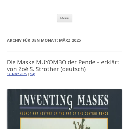
Detlev von Graeve
Zum
Menü
Inhalt
springen
ARCHIV FÜR DEN MONAT:
MÄRZ 2025
Die Maske MUYOMBO der Pende – erklärt
von Zoé S. Strother (deutsch)
14. März 2025
|
dvg