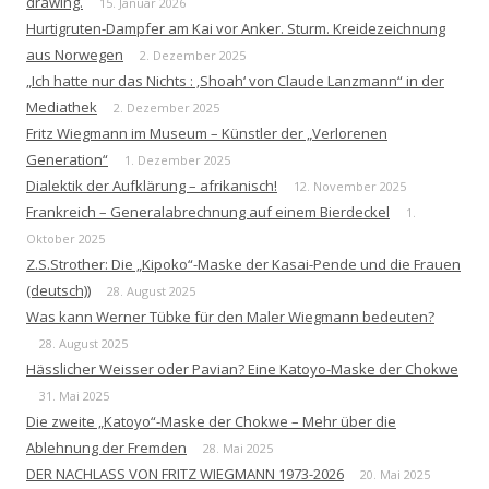
drawing.
15. Januar 2026
Hurtigruten-Dampfer am Kai vor Anker. Sturm. Kreidezeichnung
aus Norwegen
2. Dezember 2025
„Ich hatte nur das Nichts : ‚Shoah‘ von Claude Lanzmann“ in der
Mediathek
2. Dezember 2025
Fritz Wiegmann im Museum – Künstler der „Verlorenen
Generation“
1. Dezember 2025
Dialektik der Aufklärung – afrikanisch!
12. November 2025
Frankreich – Generalabrechnung auf einem Bierdeckel
1.
Oktober 2025
Z.S.Strother: Die „Kipoko“-Maske der Kasai-Pende und die Frauen
(deutsch))
28. August 2025
Was kann Werner Tübke für den Maler Wiegmann bedeuten?
28. August 2025
Hässlicher Weisser oder Pavian? Eine Katoyo-Maske der Chokwe
31. Mai 2025
Die zweite „Katoyo“-Maske der Chokwe – Mehr über die
Ablehnung der Fremden
28. Mai 2025
DER NACHLASS VON FRITZ WIEGMANN 1973-2026
20. Mai 2025