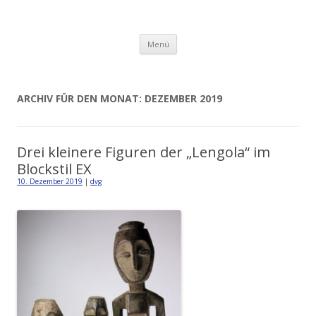
Detlev von Graeve
Zum
Menü
Inhalt
springen
ARCHIV FÜR DEN MONAT:
DEZEMBER 2019
Drei kleinere Figuren der „Lengola“ im
Blockstil EX
10. Dezember 2019
|
dvg