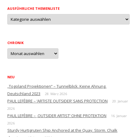
AUSFÜHRLICHE THEMENLISTE
Ausführliche
Themenliste
CHRONIK
Chronik
NEU
„Togoland Projektionen“ – Tunnelblick. Keine Ahnung.
Deutschland 2023
28. März 2026
PAUL LEFÈBRE – ‘ARTISTE OUTSIDER’ SANS PROTECTION
20. Januar
2026
PAUL LEFÈBRE – ‚OUTSIDER ARTIST‘ OHNE PROTEKTION
16. Januar
2026
Sturdy Hurtigruten Ship Anchored at the Quay. Storm. Chalk