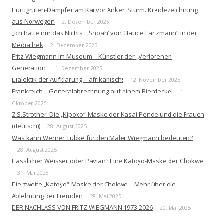
Hurtigruten-Dampfer am Kai vor Anker. Sturm. Kreidezeichnung
aus Norwegen
2. Dezember 2025
„Ich hatte nur das Nichts : ‚Shoah‘ von Claude Lanzmann“ in der
Mediathek
2. Dezember 2025
Fritz Wiegmann im Museum – Künstler der „Verlorenen
Generation“
1. Dezember 2025
Dialektik der Aufklärung – afrikanisch!
12. November 2025
Frankreich – Generalabrechnung auf einem Bierdeckel
1.
Oktober 2025
Z.S.Strother: Die „Kipoko“-Maske der Kasai-Pende und die Frauen
(deutsch))
28. August 2025
Was kann Werner Tübke für den Maler Wiegmann bedeuten?
28. August 2025
Hässlicher Weisser oder Pavian? Eine Katoyo-Maske der Chokwe
31. Mai 2025
Die zweite „Katoyo“-Maske der Chokwe – Mehr über die
Ablehnung der Fremden
28. Mai 2025
DER NACHLASS VON FRITZ WIEGMANN 1973-2026
20. Mai 2025