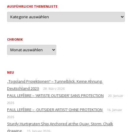
AUSFÜHRLICHE THEMENLISTE
Ausführliche
Themenliste
CHRONIK
Chronik
NEU
„Togoland Projektionen“ – Tunnelblick. Keine Ahnung.
Deutschland 2023
28. März 2026
PAUL LEFÈBRE – ‘ARTISTE OUTSIDER’ SANS PROTECTION
20. Januar
2026
PAUL LEFÈBRE – ‚OUTSIDER ARTIST‘ OHNE PROTEKTION
16. Januar
2026
Sturdy Hurtigruten Ship Anchored at the Quay. Storm. Chalk
drawing.
15. Januar 2026