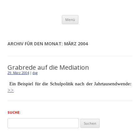
Detlev von Graeve
Zum
Menü
Inhalt
springen
ARCHIV FÜR DEN MONAT:
MÄRZ 2004
Grabrede auf die Mediation
29. März 2004
|
dvg
Ein Beispiel für die Schulpolitik nach der Jahrtausendwende:
>>
SUCHE:
Suchen
nach: