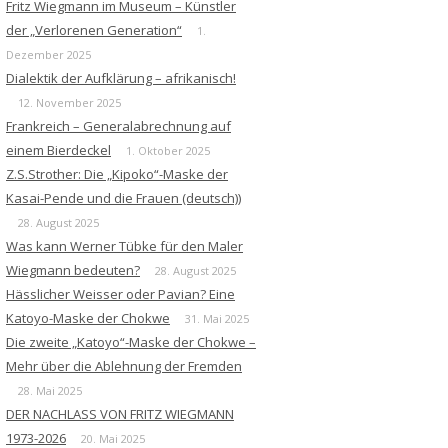
Fritz Wiegmann im Museum – Künstler
der „Verlorenen Generation“
1.
Dezember 2025
Dialektik der Aufklärung – afrikanisch!
12. November 2025
Frankreich – Generalabrechnung auf
einem Bierdeckel
1. Oktober 2025
Z.S.Strother: Die „Kipoko“-Maske der
Kasai-Pende und die Frauen (deutsch))
28. August 2025
Was kann Werner Tübke für den Maler
Wiegmann bedeuten?
28. August 2025
Hässlicher Weisser oder Pavian? Eine
Katoyo-Maske der Chokwe
31. Mai 2025
Die zweite „Katoyo“-Maske der Chokwe –
Mehr über die Ablehnung der Fremden
28. Mai 2025
DER NACHLASS VON FRITZ WIEGMANN
1973-2026
20. Mai 2025