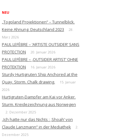
NEU
„Togoland Projektionen“ – Tunnelblick.
Keine Ahnung. Deutschland 2023
28.
März 2026
PAUL LEFÈBRE – ‘ARTISTE OUTSIDER’ SANS
PROTECTION
20. Januar 2026
PAUL LEFÈBRE – ‚OUTSIDER ARTIST‘ OHNE
PROTEKTION
16. Januar 2026
Sturdy Hurtigruten Ship Anchored at the
Quay. Storm. Chalk drawing.
15. Januar
2026
Hurtigruten-Dampfer am Kai vor Anker.
Sturm. Kreidezeichnung aus Norwegen
2. Dezember 2025
„Ich hatte nur das Nichts : ‚Shoah‘ von
Claude Lanzmann“ in der Mediathek
2.
Dezember 2025