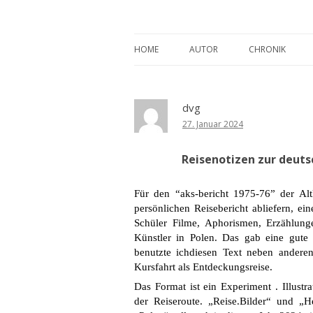
Detlev von Graeve
HOME
AUTOR
CHRONIK
dvg
27. Januar 2024
Reisenotizen zur deuts
Für den “aks-bericht 1975-76” der Alt
persönlichen Reisebericht abliefern, ei
Schüler Filme, Aphorismen, Erzählunge
Künstler in Polen. Das gab eine gut
benutzte ichdiesen Text neben anderen
Kursfahrt als Entdeckungsreise.
Das Format ist ein Experiment . Illust
der Reiseroute. „Reise.Bilder“ und „He