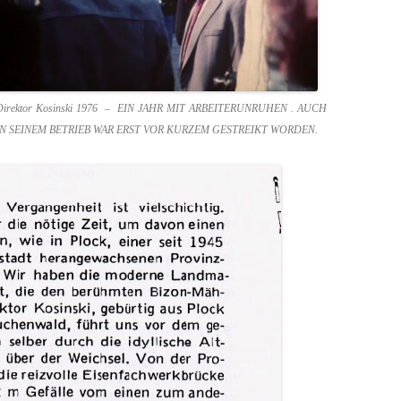
Direktor Kosinski 1976 – EIN JAHR MIT ARBEITERUNRUHEN . AUCH
IN SEINEM BETRIEB WAR ERST VOR KURZEM GESTREIKT WORDEN.